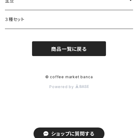
生豆
生豆 １ｋｇ
３種セット
生豆 ２００ｇ入り
商品一覧に戻る
© coffee market banca
Powered by
ショップに質問する