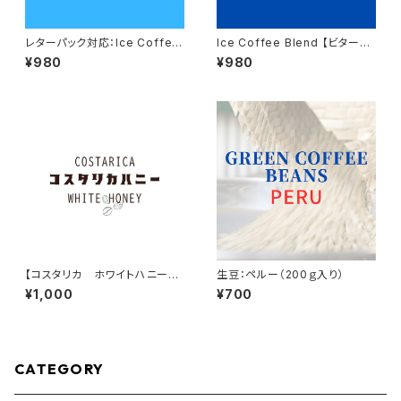
レターパック対応：Ice Coffee
Ice Coffee Blend 【ビター】2
Blend 【マイルド】200ｇ入り
00g入り
¥980
¥980
【コスタリカ ホワイトハニー】2
生豆：ペルー（200ｇ入り）
00g入り
¥1,000
¥700
CATEGORY