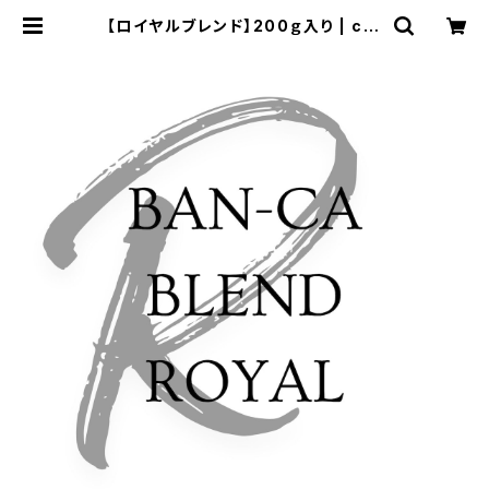
【ロイヤルブレンド】200ｇ入り | cof
fee market banca