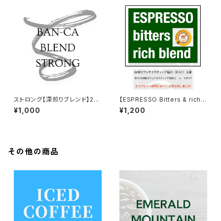
ストロング【深煎りブレンド】20
【ESPRESSO Bitters & rich b
0ｇ入り
lend】 (10th ICT 2018 金賞)2
¥1,000
¥1,200
00g入り
その他の商品