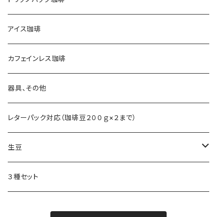
アイス珈琲
カフェインレス珈琲
器具、その他
レターパック対応（珈琲豆２００ｇ×２まで）
生豆
生豆 １ｋｇ
３種セット
生豆 ２００ｇ入り