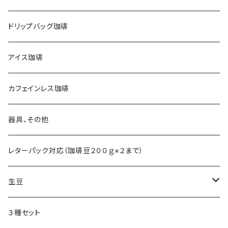
ドリップバッグ珈琲
アイス珈琲
カフェインレス珈琲
器具、その他
レターパック対応（珈琲豆２００ｇ×２まで）
生豆
生豆 １ｋｇ
３種セット