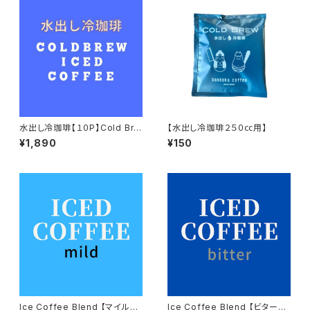
水出し冷珈琲【１０P】Cold Bre
【水出し冷珈琲２５０㏄用】
w
¥1,890
¥150
Ice Coffee Blend 【マイルド】
Ice Coffee Blend 【ビター】2