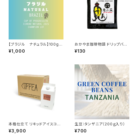
【ブラジル ナチュラル】100g入
おかやま珈琲物語 ドリップバッ
り
グ珈琲【鬼の涙】
¥1,000
¥130
本格仕立て リキッドアイスコー
生豆：タンザニア（200ｇ入り）
ヒー 6本入り(加糖)
¥3,900
¥700