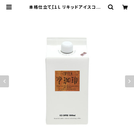
本格仕立て【１L リキッドアイスコーヒ
ー(無糖)】 | coffee market banc
a