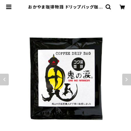
おかやま珈琲物語 ドリップバッグ珈琲
【鬼の涙】 | coffee market banc
a