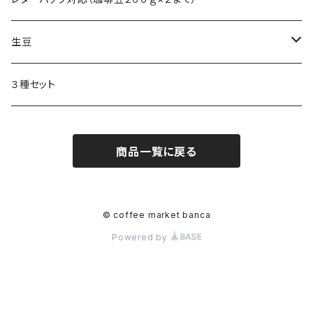
生豆
生豆 １ｋｇ
３種セット
生豆 ２００ｇ入り
商品一覧に戻る
© coffee market banca
Powered by