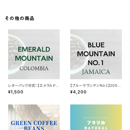
その他の商品
レターパック対応：【エメラルドマ
【ブルーマウンテンNo１】200g
ウンテン】200g入り
入り
¥1,500
¥4,200