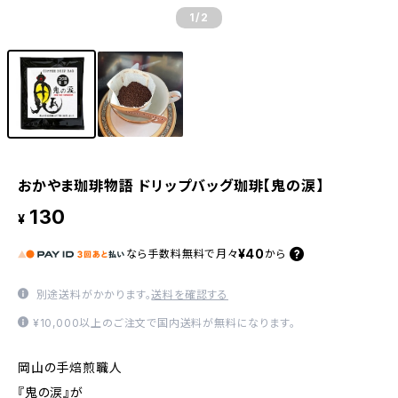
1
/2
おかやま珈琲物語 ドリップバッグ珈琲【鬼の涙】
130
¥
¥40
なら
手数料無料で
月々
から
別途送料がかかります。
送料を確認する
¥10,000以上のご注文で国内送料が無料になります。
岡山の手焙煎職人
『鬼の涙』が